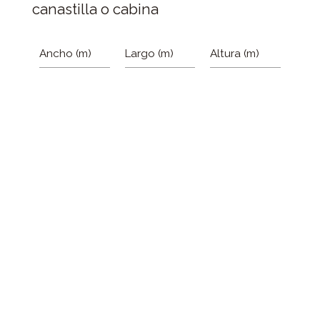
canastilla o cabina
Ancho (m)
Largo (m)
Altura (m)
2026
Sun,
Aug
9
S
M
T
W
T
F
S
Indica la altura del espacio existente
1